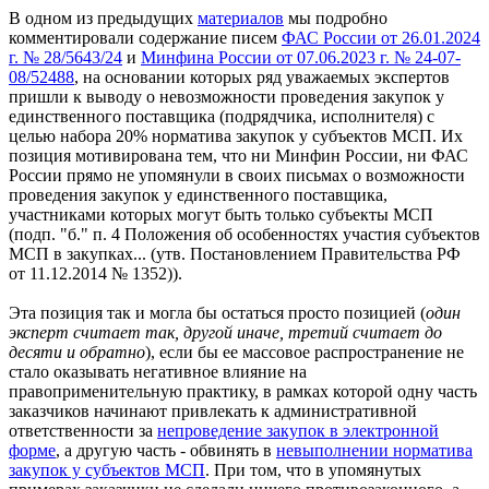
В одном из предыдущих
материалов
мы подробно
комментировали содержание писем
ФАС России от 26.01.2024
г. № 28/5643/24
и
Минфина России от 07.06.2023 г. № 24-07-
08/52488
, на основании которых ряд уважаемых экспертов
пришли к выводу о невозможности проведения закупок у
единственного поставщика (подрядчика, исполнителя) с
целью набора 20% норматива закупок у субъектов МСП. Их
позиция мотивирована тем, что ни Минфин России, ни ФАС
России прямо не упомянули в своих письмах о возможности
проведения закупок у единственного поставщика,
участниками которых могут быть только субъекты МСП
(подп. "б." п. 4 Положения об особенностях участия субъектов
МСП в закупках... (утв. Постановлением Правительства РФ
от 11.12.2014 № 1352)).
Эта позиция так и могла бы остаться просто позицией (
один
эксперт считает так, другой иначе, третий считает до
десяти и обратно
), если бы ее массовое распространение не
стало оказывать негативное влияние на
правоприменительную практику, в рамках которой одну часть
заказчиков начинают привлекать к административной
ответственности за
непроведение закупок в электронной
форме
, а другую часть - обвинять в
невыполнении норматива
закупок у субъектов МСП
. При том, что в упомянутых