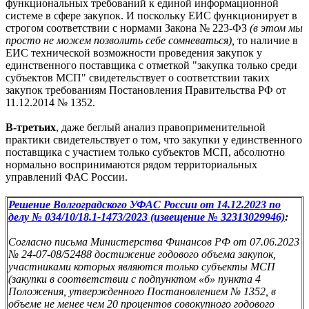
функциональных требований к единой информационной
системе в сфере закупок. И поскольку ЕИС функционирует в
строгом соответствии с нормами Закона № 223-ФЗ
(в этом мы
просто не можем позволить себе сомневаться),
то наличие в
ЕИС технической возможности проведения закупок у
единственного поставщика с отметкой "закупка только среди
субъектов МСП" свидетельствует о соответствии таких
закупок требованиям Постановления Правительства РФ от
11.12.2014 № 1352.
В-третьих
, даже беглый анализ правоприменительной
практики свидетельствует о том, что закупки у единственного
поставщика с участием только субъектов МСП, абсолютно
нормально воспринимаются рядом территориальных
управлений ФАС России.
Решение Волгоградского УФАС России от 14.12.2023 по
делу № 034/10/18.1-1473/2023 (извещение
№
32313029946)
:
Согласно письма Министерства Финансов РФ от 07.06.2023
№ 24-07-08/52488 достижение годового объема закупок,
участниками которых являются только субъекты МСП
(закупки в соответствии с подпунктом «б» пункта 4
Положения, утвержденного Постановлением № 1352, в
объеме не менее чем 20 процентов совокупного годового