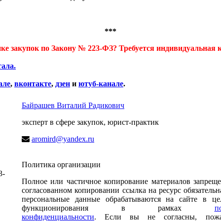
***
ике закупок по Закону № 223-ФЗ? Требуется индивидуальная
тала.
але
,
вконтакте
,
дзен
и
ютуб-канале
.
Байрашев Виталий Радикович
эксперт в сфере закупок, юрист-практик
aromird@yandex.ru
Политика организации
3-
Полное или частичное копирование материалов запреще
согласованном копировании ссылка на ресурс обязатель
.
персональные данные обрабатываются на сайте в це
функционирования в рамках
п
конфиденциальности
.
Если вы не согласны, пожал