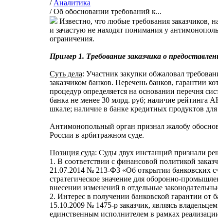
/
Аналитика
/
Об обосновании требований к...
Известно, что любые требования заказчиков, н
и зачастую не находят понимания у антимонополь
ограничения.
Пример 1. Требование заказчика о предоставлен
Суть дела
: Участник закупки обжаловал требован
заказчиком банков. Перечень банков, гарантии к
процедур определяется на основании перечня си
банка не менее 30 млрд. руб; наличие рейтинга 
шкале; наличие в банке кредитных продуктов для
Антимонопольный орган признал жалобу обоснов
России в арбитражном суде.
Позиция суда
: Суды двух инстанций признали ре
1. В соответствии с финансовой политикой зака
21.07.2014 № 213-ФЗ «Об открытии банковских с
стратегическое значение для оборонно-промышле
внесении изменений в отдельные законодательны
2. Интерес в получении банковской гарантии от б
15.10.2009 № 1475-р заказчик, являясь владельц
единственным исполнителем в рамках реализации