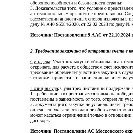
обороноспособности и безопасности страны;
3. Доказательства того, что условие о представл
антимонопольным органом не представлены. След
рассмотрении аналогичных споров изложены в пос
делу № А40-96584/2020, от 22.02.2023 по делу № 
Источник
: Постановление 9 ААС от 22.10.2024 
2. Требование заказчика об открытии счета в к
Суть дела
: Участник закупки обжаловал в антимо
открывать для расчета с обществом счет исключ
требование обременяет участника закупки в случа
что может привести к ограничению количества у
Позиция суда
: Суды трех инстанций поддержали 
1. требование распространяется только на победи
поставлены в зависимость от того, открыл ли уч
2. документация о закупке не устанавливает треб
определен, указали, что данное обстоятельство и
может касаться ограничений только в отношении
договора.
Источник
:
Постановление АС Московского округ