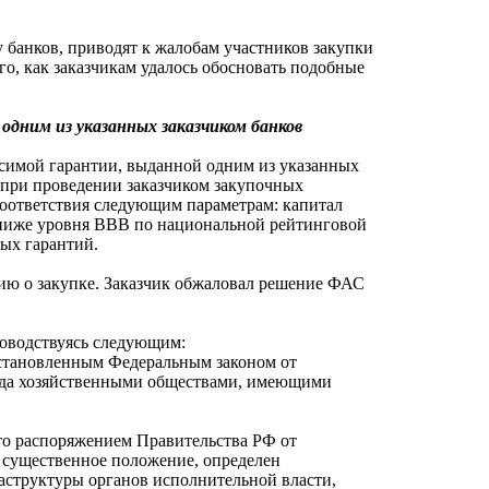
 банков, приводят к жалобам участников закупки
о, как заказчикам удалось обосновать подобные
 одним из указанных заказчиком банков
висимой гарантии, выданной одним из указанных
и при проведении заказчиком закупочных
соответствия следующим параметрам: капитал
е ниже уровня ВВВ по национальной рейтинговой
мых гарантий.
ию о закупке. Заказчик обжаловал решение ФАС
ководствуясь следующим:
установленным Федеральным законом от
лада хозяйственными обществами, имеющими
что распоряжением Правительства РФ от
м существенное положение, определен
аструктуры органов исполнительной власти,