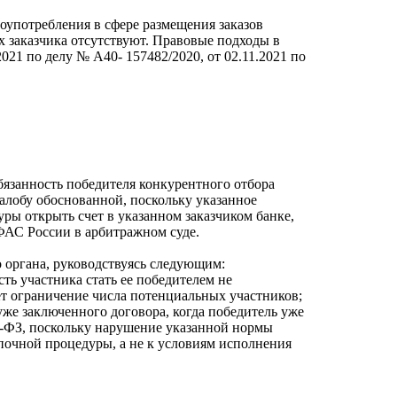
лоупотребления в сфере размещения заказов
 заказчика отсутствуют. Правовые подходы в
21 по делу № А40- 157482/2020, от 02.11.2021 по
бязанность победителя конкурентного отбора
алобу обоснованной, поскольку указанное
уры открыть счет в указанном заказчиком банке,
ФАС России в арбитражном суде.
 органа, руководствуясь следующим:
сть участника стать ее победителем не
ет ограничение числа потенциальных участников;
уже заключенного договора, когда победитель уже
223-ФЗ, поскольку нарушение указанной нормы
почной процедуры, а не к условиям исполнения