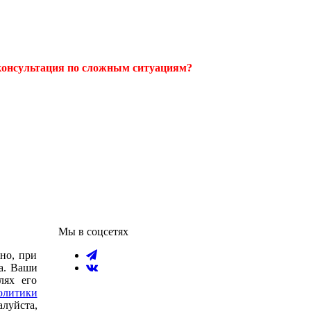
 консультация по сложным ситуациям?
Мы в соцсетях
но, при
на. Ваши
лях его
олитики
уйста,