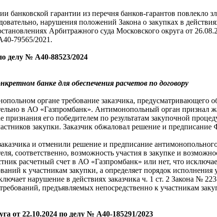
ении банковской гарантии из перечня банков-гарантов повлекло з
овательно, нарушения положений Закона о закупках в действиях
тановлениях Арбитражного суда Московского округа от 26.08.20
А40-79565/2021.
по делу № А40-88523/2024
онкретном банке для обеспечения расчетов по договору
нопольном органе требование заказчика, предусматривающего о
ительно в АО «Газпромбанк». Антимонопольный орган признал ж
е признания его победителем по результатам закупочной процед
частников закупки. Заказчик обжаловал решение и предписание 
заказчика и отменили решение и предписание антимонопольного
теля, соответственно, возможность участия в закупке и возможно
астник расчетный счет в АО «Газпромбанк» или нет, что исключа
ований к участникам закупки, а определяет порядок исполнения 
сключает нарушение в действиях заказчика ч. 1 ст. 2 Закона № 
 требований, предъявляемых непосредственно к участникам заку
а от 22.10.2024 по делу № А40-185291/2023