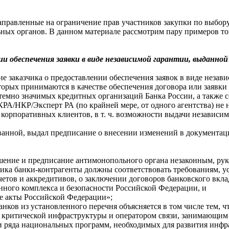
аправленные на ограничение прав участников закупки по выбору
ных органов. В данном материале рассмотрим пару примеров тог
ии обеспечения заявки в виде независимой гарантии, выданной
ие заказчика о предоставлении обеспечения заявок в виде неза
оторых принимаются в качестве обеспечения договора или заявк
стемно значимых кредитных организаций Банка России, а также 
АКРА/НКР/Эксперт РА (по крайней мере, от одного агентства) н
 корпоративных клиентов, в т. ч. возможности выдачи независи
анной, выдал предписание о внесении изменений в документац
шение и предписание антимонопольного органа незаконным, ру
зчика банки-контрагенты должны соответствовать требованиям, 
четов и аккредитивов, о заключении договоров банковского вк
нного комплекса и безопасности Российской Федерации, и
е акты Российской Федерации»;
анков из установленного перечня объясняется в том числе тем, 
ем критической инфраструктуры и оператором связи, занимающи
 ряда национальных программ, необходимых для развития инфр