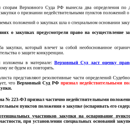
им спорам Верховного Суда РФ вынесла два определения по
 закупки о признании недействительными пунктов положений о 
аемых положений о закупках шла о специальном основании заку
ниях о закупках предусмотрели право на осуществление за
оба закупки, который влечет за собой необоснованное огран
тельства о защите конкуренции.
н изложены в материале:
Верховный Суд даст оценку прав
тому не будем их повторять.
иалиста представляют резолютивные части определений Судебн
ует, что
Верховный Суд РФ
признал недействительными пол
купки.
отенциальных участников закупки на оспаривание пункт
частности, при установлении специальных оснований закупк