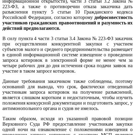
информационной открытости), части 3 статьи 3.2 Закона №
223-ФЗ, а также о противоречии отказа заказчика дать
разъяснения пункту 5 статьи 10 Гражданского кодекса
Российской Федерации, согласно которому
добросовестность
участников гражданских правоотношений и разумность их
действий предполагаются.
В силу пункта 4 части 3 статьи 3.4 Закона № 223-ФЗ заказчик
при осуществлении конкурентной закупки с участием
субъектов малого и среднего предпринимательства размещает
в единой информационной системе извещение о проведении
запроса котировок в электронной форме не менее чем за
четыре рабочих дня до дня истечения срока подачи заявок на
участие в таком запросе котировок.
Данные требования заказчиком также соблюдены, поэтому
оснований для вывода, что срок, фактически отведенный
участникам запроса котировок на получение разъяснений,
является слишком коротким и недостаточным, чтобы изучить
положения конкурсной документации и подготовить запрос, у
антимонопольного органа и судов не имелось.
Таким образом, исходя из указанной правовой позиции
Верховного Суда РФ предоставление участникам закупки
одной ночи на ознакомление с положениями извещения о
проведении запроса котировок с участием МСП является