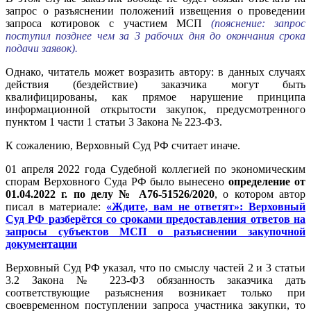
запрос о разъяснении положений извещения о проведении
запроса котировок с участием МСП
(пояснение: запрос
поступил позднее чем за 3 рабочих дня до окончания срока
подачи заявок).
Однако, читатель может возразить автору: в данных случаях
действия (бездействие) заказчика могут быть
квалифицированы, как прямое нарушение принципа
информационной открытости закупок, предусмотренного
пунктом 1 части 1 статьи 3 Закона № 223-ФЗ.
К сожалению, Верховный Суд РФ считает иначе.
01 апреля 2022 года Судебной коллегией по экономическим
спорам Верховного Суда РФ было вынесено
определение от
01.04.2022 г. по делу № А76-51526/2020
, о котором автор
писал в материале:
«Ждите, вам не ответят»: Верховный
Суд РФ разберётся со сроками предоставления ответов на
запросы субъектов МСП о разъяснении закупочной
документации
Верховный Суд РФ указал, что по смыслу частей 2 и 3 статьи
3.2 Закона № 223-ФЗ обязанность заказчика дать
соответствующие разъяснения возникает только при
своевременном поступлении запроса участника закупки, то