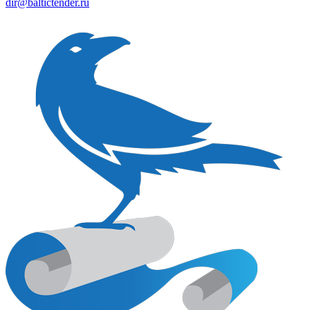
dir@baltictender.ru