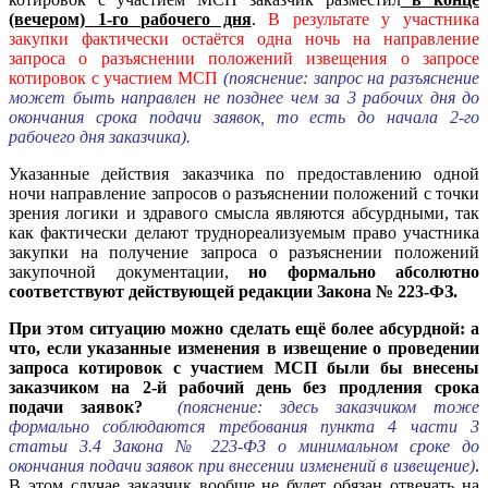
(вечером) 1-го рабочего дня
.
В результате у участника
закупки фактически остаётся одна ночь на направление
запроса о разъяснении положений извещения о запросе
котировок с участием МСП
(пояснение: запрос на разъяснение
может быть направлен не позднее чем за 3 рабочих дня до
окончания срока подачи заявок, то есть до начала 2-го
рабочего дня заказчика).
Указанные действия заказчика по предоставлению одной
ночи направление запросов о разъяснении положений с точки
зрения логики и здравого смысла являются абсурдными, так
как фактически делают труднореализуемым право участника
закупки на получение запроса о разъяснении положений
закупочной документации,
но формально абсолютно
соответствуют действующей редакции Закона № 223-ФЗ.
При этом ситуацию можно сделать ещё более абсурдной: а
что, если указанные изменения в извещение о проведении
запроса котировок с участием МСП были бы внесены
заказчиком на 2-й рабочий день без продления срока
подачи заявок?
(пояснение: здесь заказчиком тоже
формально соблюдаются требования пункта 4 части 3
статьи 3.4 Закона № 223-ФЗ о минимальном сроке до
окончания подачи заявок при внесении изменений в извещение)
.
В этом случае заказчик вообще не будет обязан отвечать на