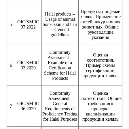
Продукты пищевые
Halal products –
халяль. Применение
Usage of animal
OIC/SMIIC
костей, шкур и волос
5
bone, skin and hair
37:2022
животных. Общие
– General
руководящие
guidelines
указания
Conformity
Оценка
Assessment –
соответствия.
OIC/SMIIC
Example of a
6
Пример схемы
33:2020
Certification
сертификации
Scheme for Halal
продукции халяль
Products
Conformity
Оценка
Assessment -
соответствия. Общие
OIC/SMIIC
General
требования к
7
36:2020
Requirements of
проверке
Proficiency Testing
квалификации
for Halal Purposes
продукции халяль