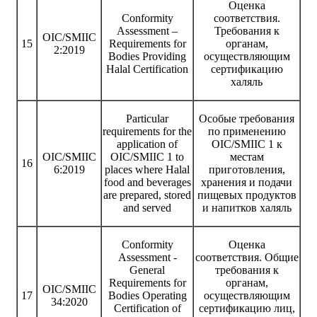
Оценка
Conformity
соответствия.
Assessment –
Требования к
OIC/SMIIC
15
Requirements for
органам,
2:2019
Bodies Providing
осуществляющим
Halal Certification
сертификацию
халяль
Particular
Особые требования
requirements for the
по применению
application of
OIC/SMIIC 1 к
OIC/SMIIC
OIC/SMIIC 1 to
местам
16
6:2019
places where Halal
приготовления,
food and beverages
хранения и подачи
are prepared, stored
пищевых продуктов
and served
и напитков халяль
Conformity
Оценка
Assessment -
соответствия. Общие
General
требования к
Requirements for
органам,
OIC/SMIIC
17
Bodies Operating
осуществляющим
34:2020
Certification of
сертификацию лиц,