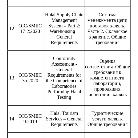
Halal Supply Chain
Система
Management
менеджмента цепи
OIC/SMIIC
System – Part 2:
поставок халяль.
12
17-2:2020
Warehousing –
Часть 2. Складское
General
хранение. Общие
Requirements
требования
Conformity
Оценка
Assessment -
соответствия. Общие
General
требования к
OIC/SMIIC
Requirements for
13
компетентности
35:2020
the Competence of
лабораторий,
Laboratories
проводящих
Performing Halal
испытания халяль
Testing
Halal Tourism
Туристические
OIC/SMIIC
14
Services – General
услуги халяль.
9:2019
Requirements
Общие требования