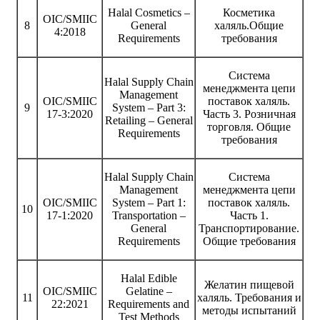
Halal Cosmetics –
Косметика
OIC/SMIIC
8
General
халяль.Общие
4:2018
Requirements
требования
Система
Halal Supply Chain
менеджмента цепи
Management
OIC/SMIIC
поставок халяль.
9
System – Part 3:
17-3:2020
Часть 3. Розничная
Retailing – General
торговля. Общие
Requirements
требования
Halal Supply Chain
Система
Management
менеджмента цепи
OIC/SMIIC
System – Part 1:
поставок халяль.
10
17-1:2020
Transportation –
Часть 1.
General
Транспортирование.
Requirements
Общие требования
Halal Edible
Желатин пищевой
OIC/SMIIC
Gelatine –
11
халяль. Требования и
22:2021
Requirements and
методы испытаний
Test Methods