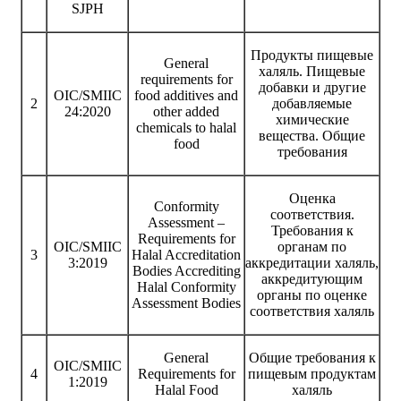
SJPH
Продукты пищевые
General
халяль. Пищевые
requirements for
добавки и другие
OIC/SMIIC
food additives and
2
добавляемые
24:2020
other added
химические
chemicals to halal
вещества. Общие
food
требования
Оценка
Conformity
соответствия.
Assessment –
Требования к
Requirements for
OIC/SMIIC
органам по
3
Halal Accreditation
3:2019
аккредитации халяль,
Bodies Accrediting
аккредитующим
Halal Conformity
органы по оценке
Assessment Bodies
соответствия халяль
General
Общие требования к
OIC/SMIIC
4
Requirements for
пищевым продуктам
1:2019
Halal Food
халяль