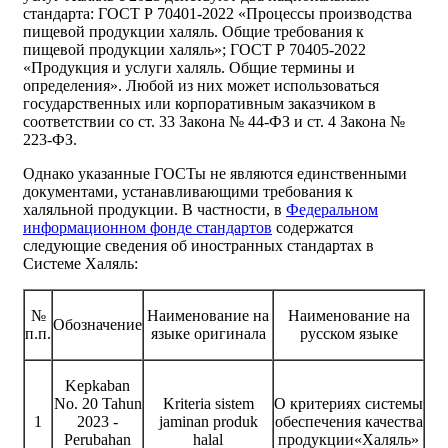
стандарта: ГОСТ Р 70401-2022 «Процессы производства
пищевой продукции халяль. Общие требования к
пищевой продукции халяль»; ГОСТ Р 70405-2022
«Продукция и услуги халяль. Общие термины и
определения». Любой из них может использоваться
государственных или корпоративным заказчиком в
соответствии со ст. 33 Закона № 44-ФЗ и ст. 4 Закона №
223-ФЗ.
Однако указанные ГОСТы не являются единственными
документами, устанавливающими требования к
халяльной продукции. В частности, в
Федеральном
информационном фонде стандартов
содержатся
следующие сведения об иностранных стандартах в
Системе Халяль:
№
Наименование на
Наименование на
Обозначение
п.п.
языке оригинала
русском языке
Kepkaban
No. 20 Tahun
Kriteria sistem
О критериях системы
1
2023 -
jaminan produk
обеспечения качества
Perubahan
halal
продукции«Халяль»